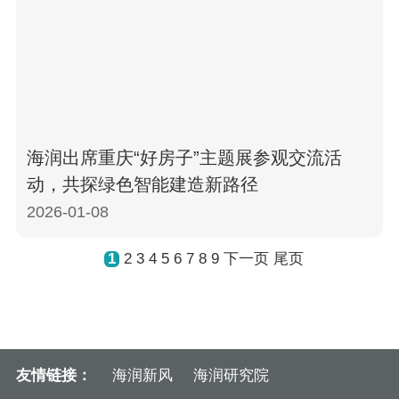
海润出席重庆“好房子”主题展参观交流活
动，共探绿色智能建造新路径
2026-01-08
2
3
4
5
6
7
8
9
1
下一页
尾页
友情链接：
海润新风
海润研究院