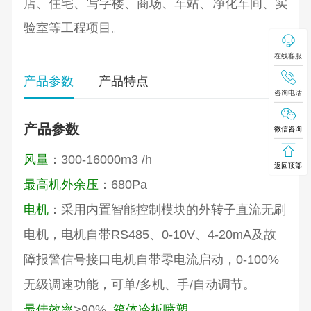
店、住宅、写字楼、商场、车站、净化车间、实
验室等工程项目。
在线客服
产品参数
产品特点
咨询电话
产品参数
微信咨询
风量
：300-16000m3 /h
返回顶部
最高机外余压
：680Pa
电机
：采用内置智能控制模块的外转子直流无刷
电机，电机自带RS485、0-10V、4-20mA及故
障报警信号接口电机自带零电流启动，0-100%
无级调速功能，可单/多机、手/自动调节。
最佳效率
>90%
箱体冷板喷塑